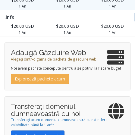
1 An
1 An
1 An
.info
$20.00 USD
$20.00 USD
$20.00 USD
1 An
1 An
1 An
Adaugă Găzduire Web
Alegeți dintr-o gamă de pachete de gazduire web
Noi avem pachete concepute pentru a se potrivi la fiecare buget
Explorează pachete acum
Transferați domeniul
dumneavoastră cu noi
Transferați acum domeniul dumneavoastră cu extindere
valabilitate până la 1 an!*