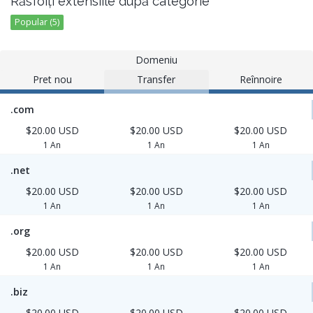
Răsfoiți extensiile după categorie
Popular (5)
Domeniu
Pret nou
Transfer
Reînnoire
.com
$20.00 USD
$20.00 USD
$20.00 USD
1 An
1 An
1 An
.net
$20.00 USD
$20.00 USD
$20.00 USD
1 An
1 An
1 An
.org
$20.00 USD
$20.00 USD
$20.00 USD
1 An
1 An
1 An
.biz
$20.00 USD
$20.00 USD
$20.00 USD