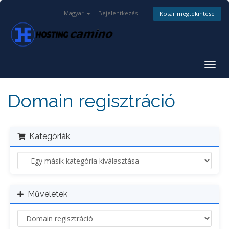
Magyar
Bejelentkezés
Kosár megtekintése
Váltá
a
navig
Domain regisztráció
Kategóriák
Műveletek