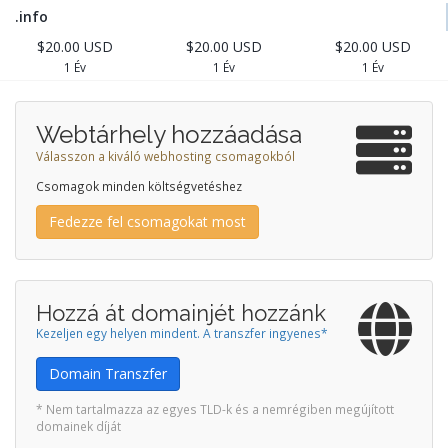
.info
$20.00 USD
$20.00 USD
$20.00 USD
1 Év
1 Év
1 Év
Webtárhely hozzáadása
Válasszon a kiváló webhosting csomagokból
Csomagok minden költségvetéshez
Fedezze fel csomagokat most
Hozzá át domainjét hozzánk
Kezeljen egy helyen mindent. A transzfer ingyenes*
Domain Transzfer
* Nem tartalmazza az egyes TLD-k és a nemrégiben megújított
domainek díját